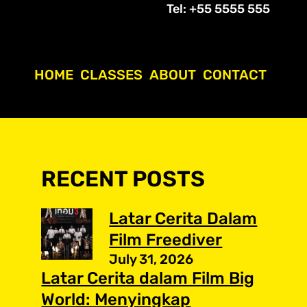
Tel: +55 5555 555
HOME
CLASSES
ABOUT
CONTACT
RECENT POSTS
Latar Cerita Dalam
Film Freediver
July 31, 2026
Latar Cerita dalam Film Big
World: Menyingkap