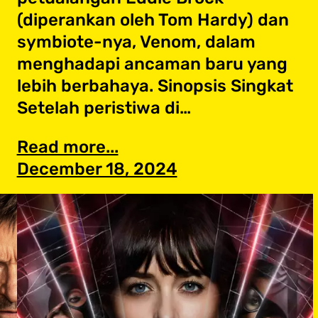
(diperankan oleh Tom Hardy) dan
symbiote-nya, Venom, dalam
menghadapi ancaman baru yang
lebih berbahaya. Sinopsis Singkat
Setelah peristiwa di…
Read more...
December 18, 2024