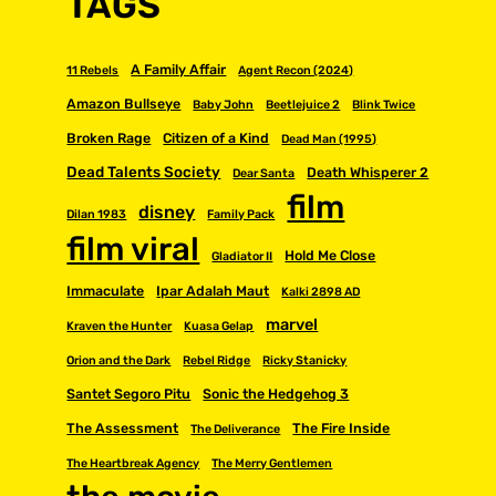
TAGS
A Family Affair
11 Rebels
Agent Recon (2024)
Amazon Bullseye
Baby John
Beetlejuice 2
Blink Twice
Broken Rage
Citizen of a Kind
Dead Man (1995)
Dead Talents Society
Death Whisperer 2
Dear Santa
film
disney
Dilan 1983
Family Pack
film viral
Hold Me Close
Gladiator II
Immaculate
Ipar Adalah Maut
Kalki 2898 AD
marvel
Kraven the Hunter
Kuasa Gelap
Orion and the Dark
Rebel Ridge
Ricky Stanicky
Santet Segoro Pitu
Sonic the Hedgehog 3
The Assessment
The Fire Inside
The Deliverance
The Heartbreak Agency
The Merry Gentlemen