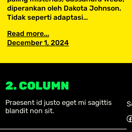
diperankan oleh Dakota Johnson.
Tidak seperti adaptasi…
Read more...
December 1, 2024
2. COLUMN
Praesent id justo eget mi sagittis
S
blandit non sit.
Facebook