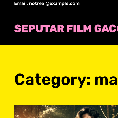
Skip
Email: notreal@example.com
to
content
SEPUTAR FILM GA
Category:
ma