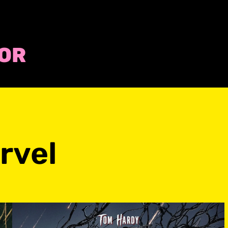
COR
rvel