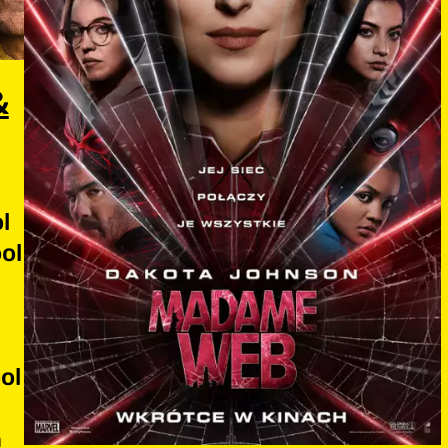
&
l
ol
ol
n