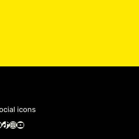
ocial icons
TikTok
Instagram
YouTube