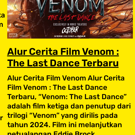
ta
m
Alur Cerita Film Venom :
The Last Dance Terbaru
Alur Cerita Film Venom Alur Cerita
Film Venom : The Last Dance
Terbaru, “Venom: The Last Dance”
adalah film ketiga dan penutup dari
trilogi “Venom” yang dirilis pada
r
tahun 2024. Film ini melanjutkan
petualangan Eddie Brock