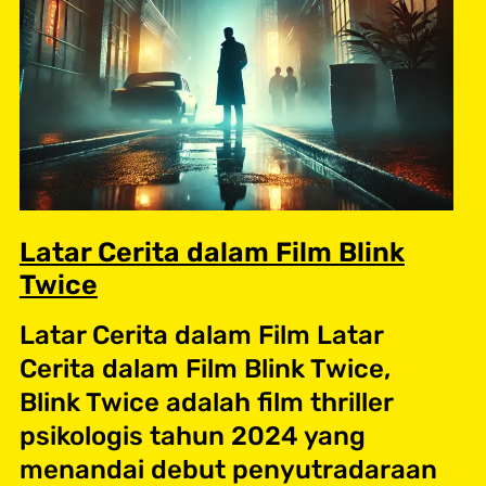
Latar Cerita dalam Film Blink
Twice
Latar Cerita dalam Film Latar
Cerita dalam Film Blink Twice,
Blink Twice adalah film thriller
psikologis tahun 2024 yang
menandai debut penyutradaraan