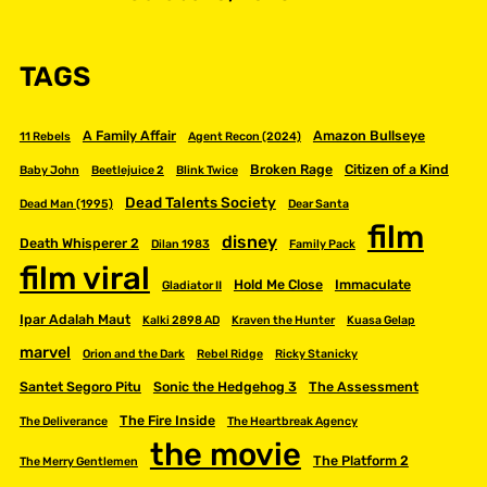
TAGS
A Family Affair
Amazon Bullseye
11 Rebels
Agent Recon (2024)
Broken Rage
Citizen of a Kind
Baby John
Beetlejuice 2
Blink Twice
Dead Talents Society
Dead Man (1995)
Dear Santa
film
disney
Death Whisperer 2
Dilan 1983
Family Pack
film viral
Hold Me Close
Immaculate
Gladiator II
Ipar Adalah Maut
Kalki 2898 AD
Kraven the Hunter
Kuasa Gelap
marvel
Orion and the Dark
Rebel Ridge
Ricky Stanicky
Santet Segoro Pitu
Sonic the Hedgehog 3
The Assessment
The Fire Inside
The Deliverance
The Heartbreak Agency
the movie
The Platform 2
The Merry Gentlemen