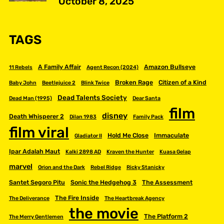
October 8, 2025
TAGS
A Family Affair
Amazon Bullseye
11 Rebels
Agent Recon (2024)
Broken Rage
Citizen of a Kind
Baby John
Beetlejuice 2
Blink Twice
Dead Talents Society
Dead Man (1995)
Dear Santa
film
disney
Death Whisperer 2
Dilan 1983
Family Pack
film viral
Hold Me Close
Immaculate
Gladiator II
Ipar Adalah Maut
Kalki 2898 AD
Kraven the Hunter
Kuasa Gelap
marvel
Orion and the Dark
Rebel Ridge
Ricky Stanicky
Santet Segoro Pitu
Sonic the Hedgehog 3
The Assessment
The Fire Inside
The Deliverance
The Heartbreak Agency
the movie
The Platform 2
The Merry Gentlemen