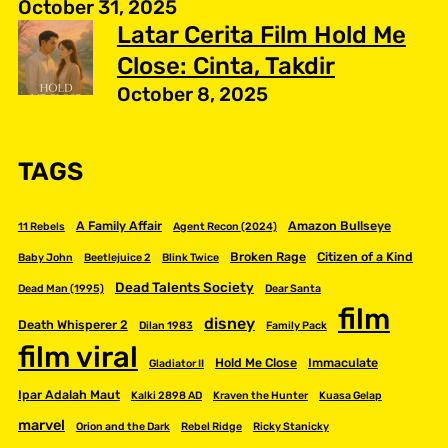
October 31, 2025
Latar Cerita Film Hold Me
Close: Cinta, Takdir
October 8, 2025
TAGS
A Family Affair
Amazon Bullseye
11 Rebels
Agent Recon (2024)
Broken Rage
Citizen of a Kind
Baby John
Beetlejuice 2
Blink Twice
Dead Talents Society
Dead Man (1995)
Dear Santa
film
disney
Death Whisperer 2
Dilan 1983
Family Pack
film viral
Hold Me Close
Immaculate
Gladiator II
Ipar Adalah Maut
Kalki 2898 AD
Kraven the Hunter
Kuasa Gelap
marvel
Orion and the Dark
Rebel Ridge
Ricky Stanicky