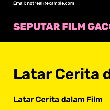
Skip
Email: notreal@example.com
to
content
SEPUTAR FILM GA
Latar Cerita 
Latar Cerita dalam Film