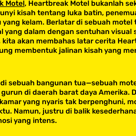
k Motel
, Heartbreak Motel bukanlah sek
nyi kisah tentang luka batin, penemuan
yang kelam. Berlatar di sebuah motel t
l yang dalam dengan sentuhan visual s
, kita akan membahas latar cerita Hea
ubung membentuk jalinan kisah yang m
t di sebuah bangunan tua—sebuah mote
g gurun di daerah barat daya Amerika. 
amar yang nyaris tak berpenghuni, mo
ktu. Namun, justru di balik kesederha
mosi yang intens.