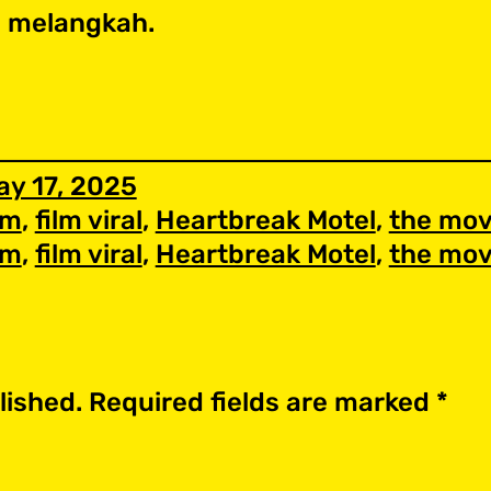
 melangkah.
ay 17, 2025
lm
, 
film viral
, 
Heartbreak Motel
, 
the mov
lm
, 
film viral
, 
Heartbreak Motel
, 
the mov
lished.
Required fields are marked
*