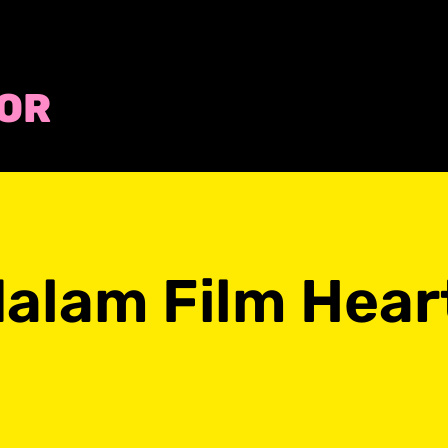
COR
dalam Film Hea