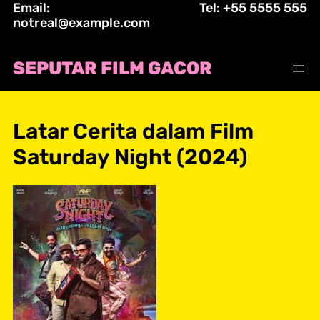
Email:
Tel: +55 5555 555
Skip
notreal@example.com
to
content
SEPUTAR FILM GACOR
Latar Cerita dalam Film
Saturday Night (2024)