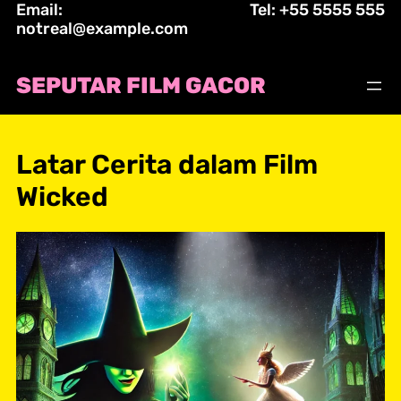
Email:
Tel: +55 5555 555
Skip
notreal@example.com
to
content
SEPUTAR FILM GACOR
Latar Cerita dalam Film
Wicked