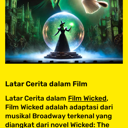
Latar Cerita dalam Film
Latar Cerita dalam
Film Wicked
,
Film Wicked adalah adaptasi dari
musikal Broadway terkenal yang
diangkat dari novel Wicked: The