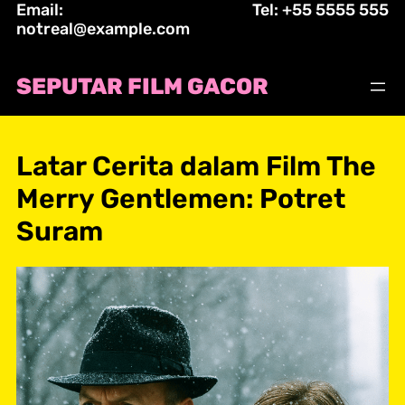
Email:
Tel: +55 5555 555
Skip
notreal@example.com
to
content
SEPUTAR FILM GACOR
Latar Cerita dalam Film The
Merry Gentlemen: Potret
Suram