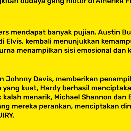
gkitan budaya geng motor di Amerika​ F
ders mendapat banyak pujian. Austin B
di Elvis, kembali menunjukkan kemam
rna menampilkan sisi emosional dan k
 Johnny Davis, memberikan penampila
 yang kuat, Hardy berhasil menciptak
k kalah menarik, Michael Shannon dan 
ng mereka perankan, menciptakan din
UIRY.