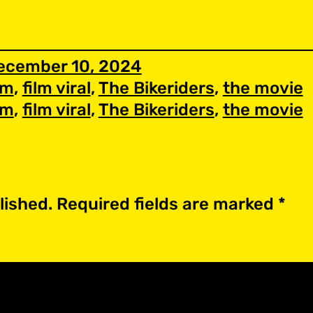
ecember 10, 2024
lm
, 
film viral
, 
The Bikeriders
, 
the movie
lm
, 
film viral
, 
The Bikeriders
, 
the movie
lished.
Required fields are marked
*