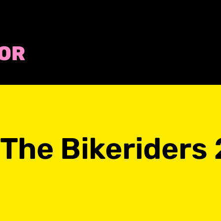
COR
The Bikeriders