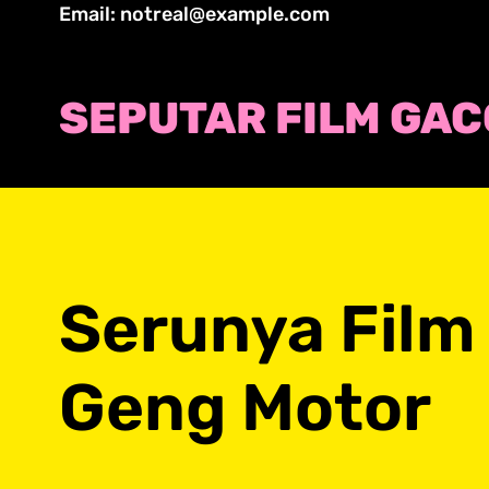
Skip
Email: notreal@example.com
to
content
SEPUTAR FILM GA
Serunya Film 
Geng Motor