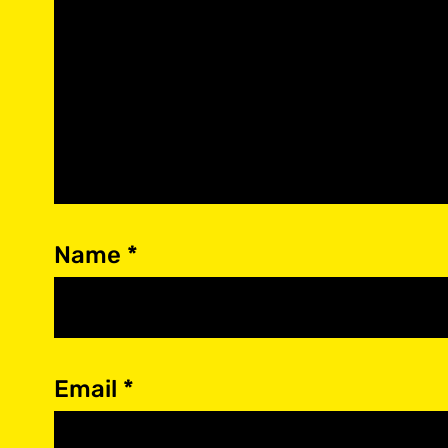
Name
*
Email
*