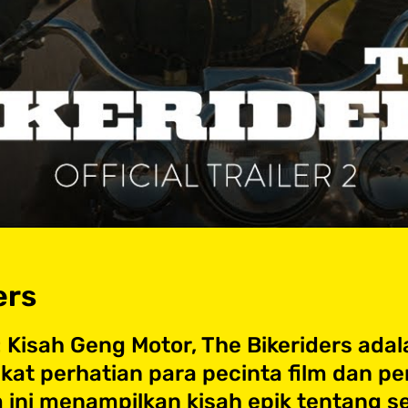
ers
Kisah Geng Motor, The Bikeriders adala
kat perhatian para pecinta film dan 
ilm ini menampilkan kisah epik tentang 