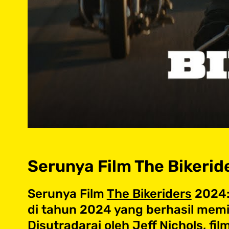
Serunya Film The Bikerid
Serunya Film
The Bikeriders
2024: 
di tahun 2024 yang berhasil memi
Disutradarai oleh Jeff Nichols, f