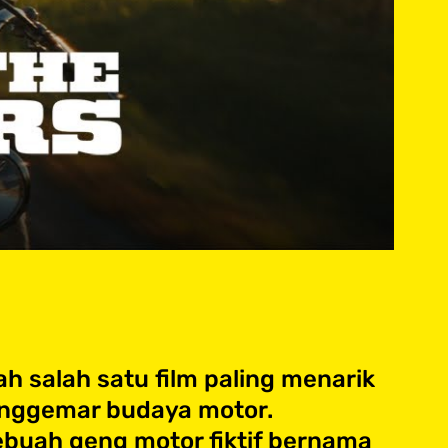
h salah satu film paling menarik
penggemar budaya motor.
sebuah geng motor fiktif bernama