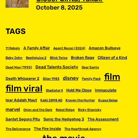
October 8, 2025
TAGS
A Family Affair
Amazon Bullseye
11 Rebels
Agent Recon (2024)
Broken Rage
Citizen of a Kind
Baby John
Beetlejuice 2
Blink Twice
Dead Talents Society
Dead Man (1995)
Dear Santa
film
disney
Death Whisperer 2
Dilan 1983
Family Pack
film viral
Hold Me Close
Immaculate
Gladiator II
Ipar Adalah Maut
Kalki 2898 AD
Kraven the Hunter
Kuasa Gelap
marvel
Orion and the Dark
Rebel Ridge
Ricky Stanicky
Santet Segoro Pitu
Sonic the Hedgehog 3
The Assessment
The Fire Inside
The Deliverance
The Heartbreak Agency