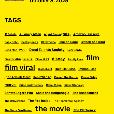
October 8, 2025
TAGS
A Family Affair
Amazon Bullseye
11 Rebels
Agent Recon (2024)
Broken Rage
Citizen of a Kind
Baby John
Beetlejuice 2
Blink Twice
Dead Talents Society
Dead Man (1995)
Dear Santa
film
disney
Death Whisperer 2
Dilan 1983
Family Pack
film viral
Hold Me Close
Immaculate
Gladiator II
Ipar Adalah Maut
Kalki 2898 AD
Kraven the Hunter
Kuasa Gelap
marvel
Orion and the Dark
Rebel Ridge
Ricky Stanicky
Santet Segoro Pitu
Sonic the Hedgehog 3
The Assessment
The Fire Inside
The Deliverance
The Heartbreak Agency
the movie
The Platform 2
The Merry Gentlemen