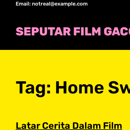
Skip
Email: notreal@example.com
to
content
SEPUTAR FILM GA
Tag:
Home Sw
Latar Cerita Dalam Film