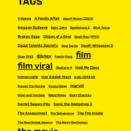
TAGS
A Family Affair
11 Rebels
Agent Recon (2024)
Amazon Bullseye
Baby John
Beetlejuice 2
Blink Twice
Broken Rage
Citizen of a Kind
Dead Man (1995)
Dead Talents Society
Death Whisperer 2
Dear Santa
film
disney
Dilan 1983
Family Pack
film viral
Hold Me Close
Gladiator II
Immaculate
Ipar Adalah Maut
Kalki 2898 AD
marvel
Kraven the Hunter
Kuasa Gelap
Orion and the Dark
Rebel Ridge
Ricky Stanicky
Santet Segoro Pitu
Sonic the Hedgehog 3
The Assessment
The Fire Inside
The Deliverance
The Heartbreak Agency
The Merry Gentlemen