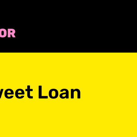
COR
eet Loan