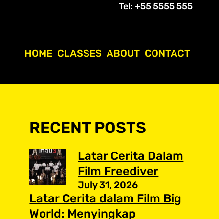
Tel: +55 5555 555
HOME
CLASSES
ABOUT
CONTACT
RECENT POSTS
Latar Cerita Dalam
Film Freediver
July 31, 2026
Latar Cerita dalam Film Big
World: Menyingkap