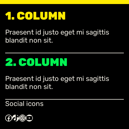
a
r
1. COLUMN
c
h
Praesent id justo eget mi sagittis
blandit non sit.
2. COLUMN
Praesent id justo eget mi sagittis
blandit non sit.
Social icons
Facebook
TikTok
Instagram
YouTube