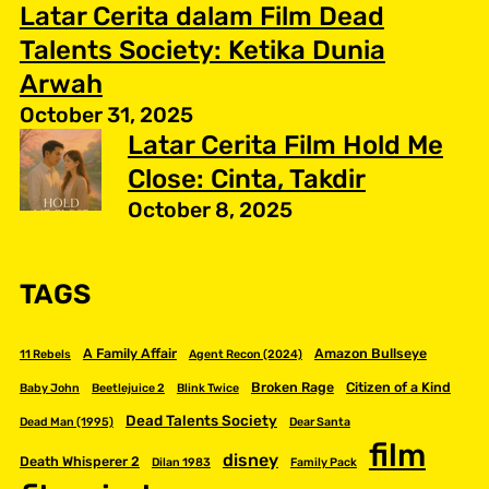
Latar Cerita dalam Film Dead
Talents Society: Ketika Dunia
Arwah
October 31, 2025
Latar Cerita Film Hold Me
Close: Cinta, Takdir
October 8, 2025
TAGS
A Family Affair
Amazon Bullseye
11 Rebels
Agent Recon (2024)
Broken Rage
Citizen of a Kind
Baby John
Beetlejuice 2
Blink Twice
Dead Talents Society
Dead Man (1995)
Dear Santa
film
disney
Death Whisperer 2
Dilan 1983
Family Pack