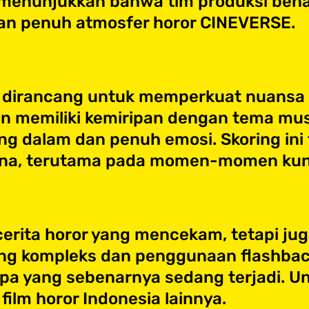
 menunjukkan bahwa tim produksi bena
n penuh atmosfer horor​ CINEVERSE.
ini dirancang untuk memperkuat nuansa 
 memiliki kemiripan dengan tema musik 
ang dalam dan penuh emosi. Skoring ini
ana, terutama pada momen-momen kunc
 cerita horor yang mencekam, tetapi
a yang kompleks dan penggunaan flashb
pa yang sebenarnya sedang terjadi. Un
ilm horor Indonesia lainnya.