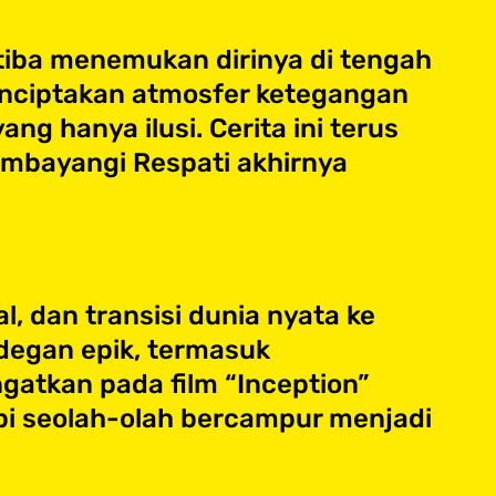
tiba menemukan dirinya di tengah
menciptakan atmosfer ketegangan
 hanya ilusi. Cerita ini terus
mbayangi Respati akhirnya
l, dan transisi dunia nyata ke
degan epik, termasuk
atkan pada film “Inception”
pi seolah-olah bercampur menjadi