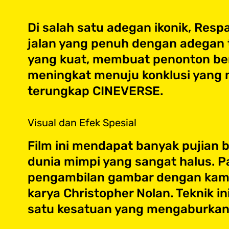
Di salah satu adegan ikonik, Res
jalan yang penuh dengan adegan t
yang kuat, membuat penonton bert
meningkat menuju konklusi yang 
terungkap​ CINEVERSE.
Visual dan Efek Spesial
Film ini mendapat banyak pujian be
dunia mimpi yang sangat halus. 
pengambilan gambar dengan kamer
karya Christopher Nolan. Teknik 
satu kesatuan yang mengaburkan 