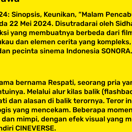
24: Sinopsis, Keunikan, “Malam Pencab
a 22 Mei 2024. Disutradarai oleh Sidh
i aksi yang membuatnya berbeda dari f
u dan elemen cerita yang kompleks, fi
dan pecinta sinema Indonesia​ SONORA
utama bernama Respati, seorang pria ya
nya. Melalui alur kilas balik (flashba
dan alasan di balik terornya. Teror ini
logis yang mencekam. Beberapa mome
tas dan mimpi, dengan efek visual yan
ndiri​ CINEVERSE.