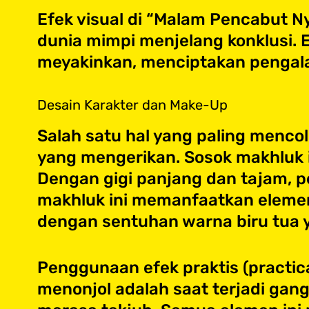
Efek visual di “Malam Pencabut N
dunia mimpi menjelang konklusi. 
meyakinkan, menciptakan pengala
Desain Karakter dan Make-Up
Salah satu hal yang paling menco
yang mengerikan. Sosok makhluk 
Dengan gigi panjang dan tajam,
makhluk ini memanfaatkan elemen 
dengan sentuhan warna biru tua
Penggunaan efek praktis (practica
menonjol adalah saat terjadi gan