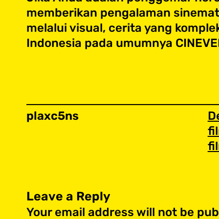
memberikan pengalaman sinematik y
melalui visual, cerita yang komple
Indonesia pada umumnya​ CINEV
plaxc5ns
D
fi
fi
Leave a Reply
Your email address will not be pub