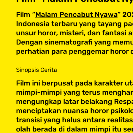
Film “
Malam Pencabut Nyawa
” 20
Indonesia terbaru yang tayang pad
unsur horor, misteri, dan fantas
Dengan sinematografi yang memuka
perhatian para penggemar horor 
Sinopsis Cerita
Film ini berpusat pada karakter 
mimpi-mimpi yang terus menghantui
mengungkap latar belakang Respati 
menciptakan nuansa horor psiko
transisi yang halus antara reali
olah berada di dalam mimpi itu se