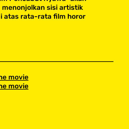
menonjolkan sisi artistik
 atas rata-rata film horor
he movie
he movie