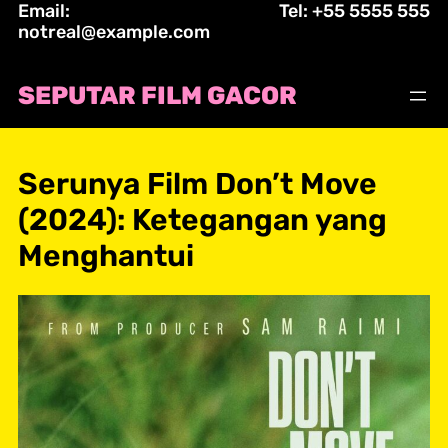
Email:
Tel: +55 5555 555
Skip
notreal@example.com
to
content
SEPUTAR FILM GACOR
Serunya Film Don’t Move
(2024): Ketegangan yang
Menghantui